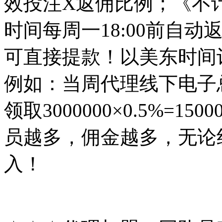
效投注X返佣比例；《不
时间每周一18:00前自
可直接提款！以美东时间
例如：当周代理线下电子
领取3000000×0.5%=
员越多，佣金越多，无论
入！