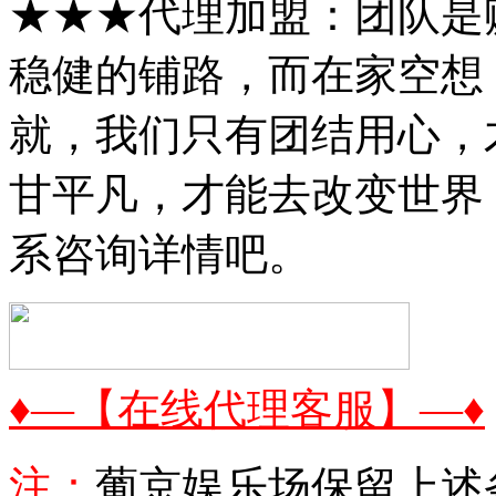
★★★代理加盟：团队是
稳健的铺路，而在家空想
就，我们只有团结用心，
甘平凡，才能去改变世界，
系咨询详情吧。
♦—【在线代理客服】—♦
注：
葡京娱乐场保留上述