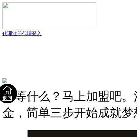
代理注册
代理登入
还等什么？马上加盟吧。
返回
金，简单三步开始成就梦