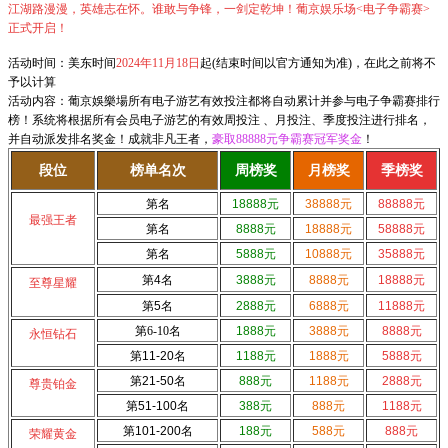
江湖路漫漫，英雄志在怀。谁敢与争锋，一剑定乾坤！
葡京娱乐场<
电子争霸赛
>
正式开启！
活动时间：
美东时间
2024年11月18日
起(结束时间以官方通知为准)，在此之前将不
予以计算
活动内容：
葡京娛樂場所有电子游艺有效投注都将自动累计并参与电子争霸赛排行
榜！系统将根据所有会员电子游艺的有效周投注 、月投注、季度投注进行排名，
并自动派发排名奖金！成就非凡王者，
豪取
88888元
争霸赛冠军奖金
！
段位
榜单名次
周榜奖
月榜奖
季榜奖
第
名
18888元
38888元
88888元
最强王者
第
名
8888元
18888元
58888元
第
名
5888元
10
888元
35888元
第4名
3888元
8
888元
18888元
至尊星耀
第5名
2888元
6888元
11888元
第6-10名
1888元
3888元
8888元
永恒钻石
第11-20名
1188元
1888元
58
88元
第21-50名
8
88元
1188元
28
88元
尊贵铂金
第51-100名
388元
888元
1188元
第101-200名
188元
588元
888元
荣耀黄金